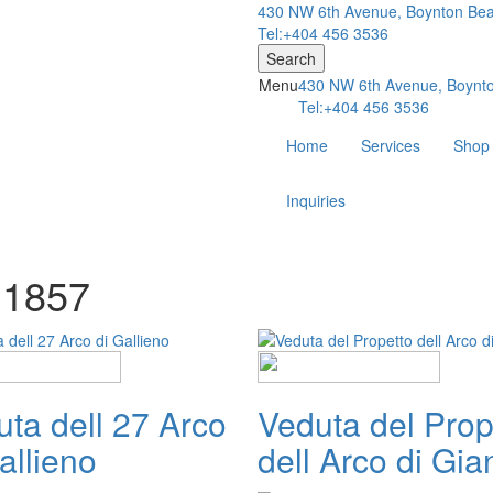
430 NW 6th Avenue, Boynton Bea
Tel:+404 456 3536
Search
Menu
430 NW 6th Avenue, Boynto
Tel:+404 456 3536
Home
Services
Shop
Inquiries
- 1857
ta dell 27 Arco
Veduta del Prop
allieno
dell Arco di Gia