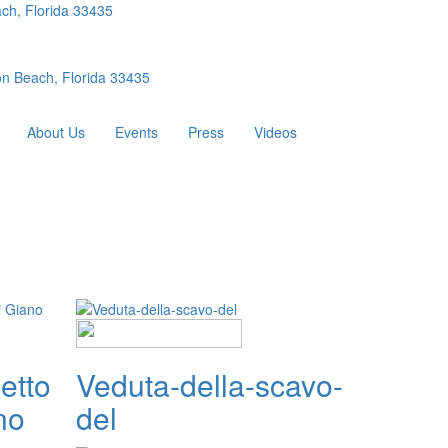
ch, Florida 33435
n Beach, Florida 33435
About Us
Events
Press
Videos
etto
Veduta-della-scavo-
no
del